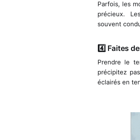
Parfois, les 
précieux. Le
souvent condu
4️⃣ Faites d
Prendre le te
précipitez pa
éclairés en t