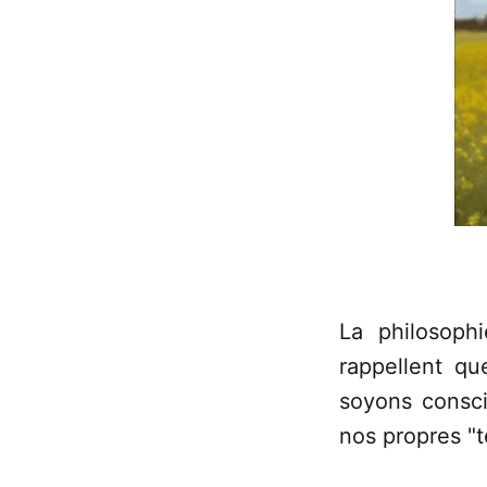
La philosoph
rappellent qu
soyons consci
nos propres "