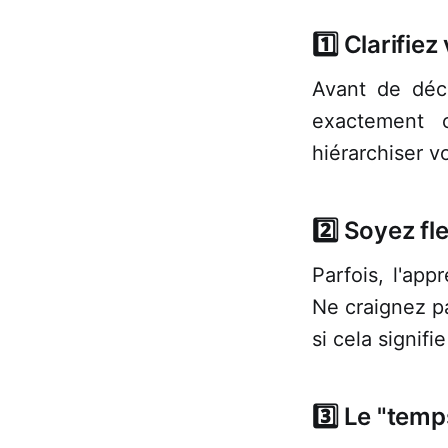
1️⃣ Clarifiez
Avant de déci
exactement 
hiérarchiser v
2️⃣ Soyez fl
Parfois, l'app
Ne craignez p
si cela signif
3️⃣ Le "temp