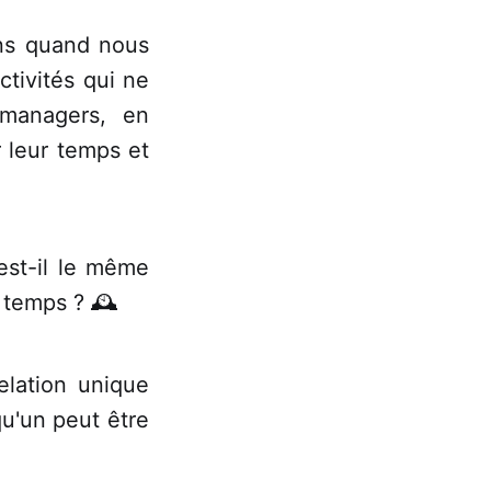
ons quand nous
tivités qui ne
 managers, en
r leur temps et
est-il le même
 temps ? 🕰️
elation unique
u'un peut être