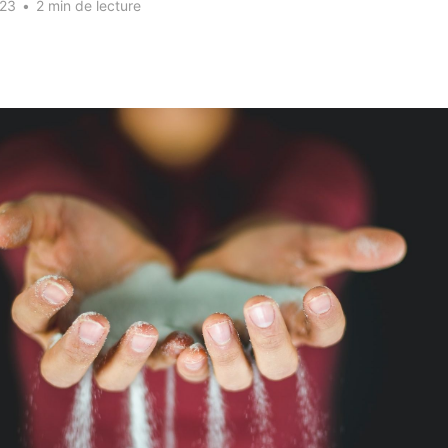
023
•
2 min de lecture