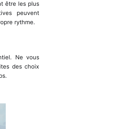
 être les plus
tives peuvent
ropre rythme.
ntiel. Ne vous
ites des choix
ps.