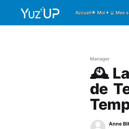
Accueil
🌟 Moi
👩‍💻 Mes 
Manager
🕰️ L
de Te
Temp
Anne B