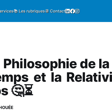
services
📚 Les rubriques
📆 Contact
a Philosophie de la
mps et la Relativ
s 🤔⏳
IHOUÉE