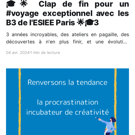
🎓🌟 Clap de fin pour un
#voyage exceptionnel avec les
B3 de l'ESIEE Paris 🌟🎓3
3 années incroyables, des ateliers en pagaille, des
découvertes à n'en plus finir, et une évolution
impressionnante pour chacun. Voici ce qui représente
04 avr. 2024
1 min de lecture
ces 3 photos photos. 🚀 Le but des ateliers :
développement personnel et découverte de soi
Chaque atelier a été une pièce du puzzle. Nous avons
construit