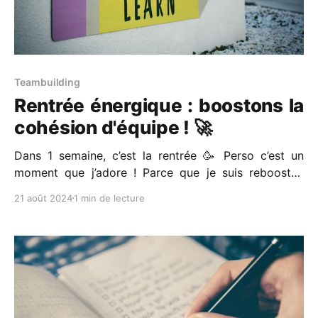
Teambuilding
Rentrée énergique : boostons la
cohésion d'équipe ! 🚀
Dans 1 semaine, c’est la rentrée 🥳 Perso c’est un
moment que j’adore ! Parce que je suis reboostée
d’énergie après une pause bien méritée ! C'est le
21 août 2024
1 min de lecture
moment parfait pour renforcer la cohésion de nos
équipes et injecter une dose de dynamisme dans nos
projets. Alors,