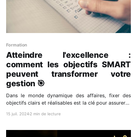
Formation
Atteindre l'excellence :
comment les objectifs SMART
peuvent transformer votre
gestion 🎯
Dans le monde dynamique des affaires, fixer des
objectifs clairs et réalisables est la clé pour assurer le
succès continu d'une entreprise. La méthode des
15 juil. 2024
2 min de lecture
objectifs #SMART — Spécifiques, Mesurables,
Atteignables, Réalistes, Temporellement définis —
offre une structure robuste pour clarifier vos