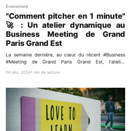
Événement
"Comment pitcher en 1 minute"
🚀 : Un atelier dynamique au
Business Meeting de Grand
Paris Grand Est
La semaine dernière, au cœur du récent #Business
#Meeting de Grand Paris Grand Est, l'atelier
"Comment pitcher en 1 minute", co-animé par Pierre-
04 déc. 2024
1 min de lecture
Emmanuel et moi-même, a donné de l’énergie plus de
70 participants prêts à apprendre l'art du pitch
rapide