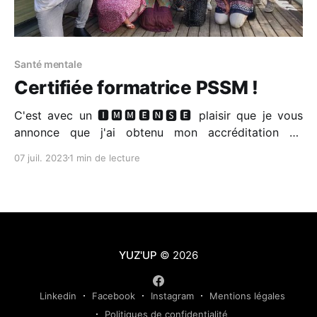
Santé mentale
Certifiée formatrice PSSM !
C'est avec un 🅸🅼🅼🅴🅽🆂🅴 plaisir que je vous
annonce que j'ai obtenu mon accréditation de
formatrice en Premiers Secours en Santé Mentale
07 juil. 2023
1 min de lecture
auprès de PREMIERS SECOURS EN SANTE MENTALE
FRANCE (PSSM FRANCE) ! 🤗 La formation de
Premiers Secours en Santé Mentale permet, sur 2
jours, : ✅ d'améliorer
YUZ'UP
© 2026
Linkedin
Facebook
Instagram
Mentions légales
Politiques de confidentialité