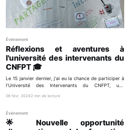
Événement
Réflexions et aventures à
l'université des intervenants du
CNFPT 🎓
Le 15 janvier dernier, j'ai eu la chance de participer à
l'Université des Intervenants du CNFPT, une
expérience enrichissante et stimulante 🌟. Je souhaite
08 févr. 2024
2 min de lecture
partager avec vous les moments forts de cette
journée, qui a brillamment combiné réflexion et jeu. 1.
Notre impact environnemental 🌱 La première partie
Événement
🌟 Nouvelle opportunité