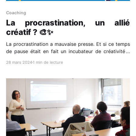
Coaching
La procrastination, un allié
créatif ? 🎨✨
La procrastination a mauvaise presse. Et si ce temps
de pause était en fait un incubateur de créativité ?
Perspective rafraîchissante sur ce phénomène si
28 mars 2024
1 min de lecture
commun. Incubateur d'idées 💡 Laisser son esprit
vagabonder peut être le terreau fertile d'où jaillissent
des idées innovantes. Un moment de recul qui,