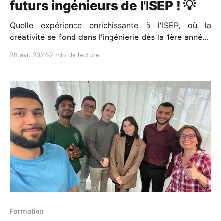
futurs ingénieurs de l'ISEP ! 💡
Quelle expérience enrichissante à l'ISEP, où la
créativité se fond dans l'ingénierie dès la 1ère année !
💡 J'ai eu le privilège de collaborer avec Pierre-
28 avr. 2024
2 min de lecture
Emmanuel GOLBERY et Avelina Martin Calvo pour
concevoir des ateliers axés sur cette compétence
cruciale sous la coordination d’Emmanuelle
Formation