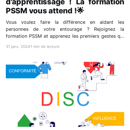
d'apprentissage ! La formation
PSSM vous attend !🌟
Vous voulez faire la différence en aidant les
personnes de votre entourage ? Rejoignez la
formation PSSM et apprenez les premiers gestes qui
apportent une aide aux personnes en difficulté. 👥
31 janv. 2024
1 min de lecture
C'est une expérience interactive, enrichissante, avec
des connaissances pratiques et un diplôme officiel à
la clé. 📆 Plusieurs dates disponibles