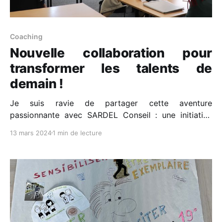
Coaching
Nouvelle collaboration pour
transformer les talents de
demain !
Je suis ravie de partager cette aventure
passionnante avec SARDEL Conseil : une initiative
unique de coaching pour les apprenants, conçue pour
13 mars 2024
1 min de lecture
les préparer aux défis du marché du travail. 🌟 Ma
mission ? Équiper ces jeunes talents des
compétences essentielles pour réussir leurs
entretiens avec des clients Grands Comptes de
prestige. Comment