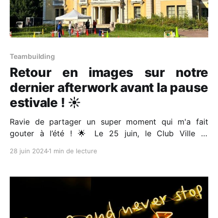
Teambuilding
Retour en images sur notre
dernier afterwork avant la pause
estivale ! ☀️
Ravie de partager un super moment qui m'a fait
gouter à l’été ! 🌟 Le 25 juin, le Club Ville et
Entreprises - Noisy-Le-Grand a lancé un afterwork
28 juin 2024
1 min de lecture
sportif avec l'ASPAL Sports Educatifs Scolaire-
Entreprise-Collectivité (ASPAL Pro). 🏃‍♂️🏃‍♀️ Au
programme ? Fusil laser, pistolet, et course d&