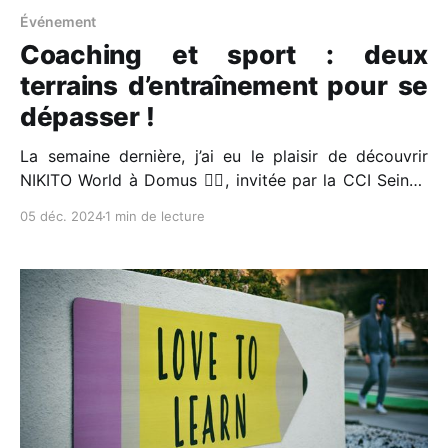
Événement
Coaching et sport : deux
terrains d’entraînement pour se
dépasser !
La semaine dernière, j’ai eu le plaisir de découvrir
NIKITO World à Domus 🏋️‍♀️, invitée par la CCI Seine-
Saint-Denis. J'y représentais le Club Ville et
05 déc. 2024
1 min de lecture
Entreprises - Noisy-Le-Grand 🤝 avec Pierre-
Emmanuel ! Il s'agit d'un lieu unique, où le sport
devient un