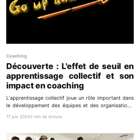
Coaching
Découverte : L'effet de seuil en
apprentissage collectif et son
impact en coaching
L'apprentissage collectif joue un rôle important dans
le développement des équipes et des organisations.
Connaissez-vous l'effet de seuil en apprentissage
17 juin 2024
2 min de lecture
collectif 📈 ? Ce seuil est un point de bascule où les
interactions et collaborations au sein d'un groupe
deviennent si efficaces qu'elles