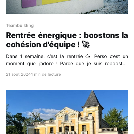
Teambuilding
Rentrée énergique : boostons la
cohésion d'équipe ! 🚀
Dans 1 semaine, c’est la rentrée 🥳 Perso c’est un
moment que j’adore ! Parce que je suis reboostée
d’énergie après une pause bien méritée ! C'est le
21 août 2024
1 min de lecture
moment parfait pour renforcer la cohésion de nos
équipes et injecter une dose de dynamisme dans nos
projets. Alors,