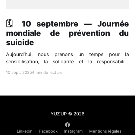
🗓️ 10 septembre — Journée
mondiale de prévention du
suicide
Aujourd’hui, nous prenons un temps pour la
sensibilisation, la solidarité et la responsabilité
collective. Un sujet encore trop tabou, qui pourtant
10 sept. 2025
1 min de lecture
nous concerne tous. 📊 En France : * Près de 9 000
suicides chaque année, * 200 000 tentatives, soit
près de 25 décès par jour, * 75 % des victimes sont
des hommes,
YUZ'UP
© 2026
Linkedin
Facebook
Instagram
Mentions légales