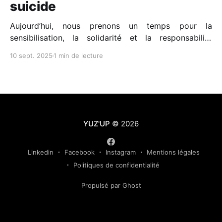
suicide
Aujourd’hui, nous prenons un temps pour la
sensibilisation, la solidarité et la responsabilité
collective. Un sujet encore trop tabou, qui pourtant
10 sept. 2025
1 min de lecture
nous concerne tous. 📊 En France : * Près de 9 000
suicides chaque année, * 200 000 tentatives, soit
près de 25 décès par jour, * 75 % des victimes sont
des hommes,
YUZ'UP
© 2026
Linkedin
Facebook
Instagram
Mentions légales
Politiques de confidentialité
Propulsé par Ghost